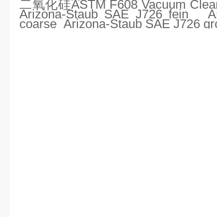
二氧化硅
ASTM F608 Vacuum Clean
Arizona-Staub SAE J726 fein
A
coarse
Arizona-Staub SAE J726 gr