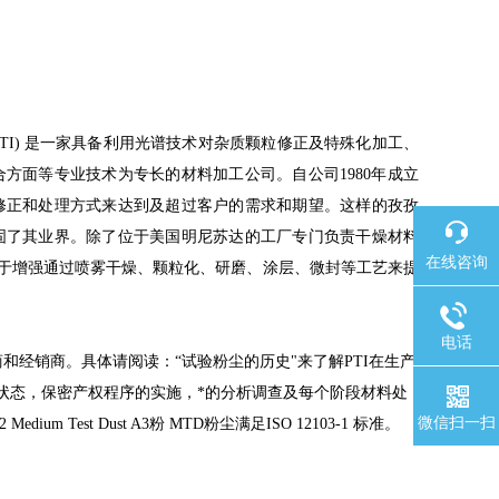
rporated (PTI) 是一家具备利用光谱技术对杂质颗粒修正及特殊化加工、
方面等专业技术为专长的材料加工公司。自公司1980年成立
修正和处理方式来达到及超过客户的需求和期望。这样的孜孜
固了其业界。除了位于美国明尼苏达的工厂专门负责干燥材料
在线咨询
用于增强通过喷雾干燥、颗粒化、研磨、涂层、微封等工艺来提
电话
造商和经销商。具体请阅读：“试验粉尘的历史"来了解PTI在生产
发展状态，保密产权程序的实施，*的分析调查及每个阶段材料处
微信扫一扫
 A2 Medium Test Dust A3粉 MTD粉尘满足
ISO 12103-1 标准。