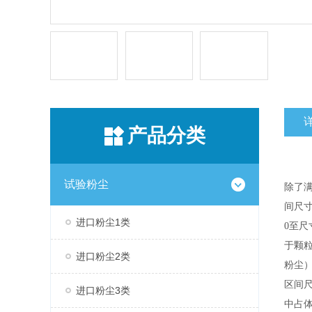
产品分类
试验粉尘
除了满足
间尺
进口粉尘1类
0至尺
于颗粒
进口粉尘2类
粉尘
区间尺
进口粉尘3类
中占