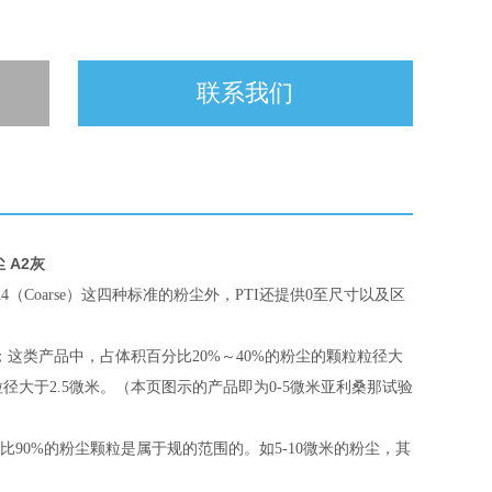
联系我们
尘 A2灰
ium）、A4（Coarse）这四种标准的粉尘外，PTI还提供0至尺寸以及区
这类产品中，占体积百分比20%～40%的粉尘的颗粒粒径大
粒径大于2.5微米。（本页图示的产品即为0-5微米亚利桑那试验
比90%的粉尘颗粒是属于规的范围的。如5-10微米的粉尘，其