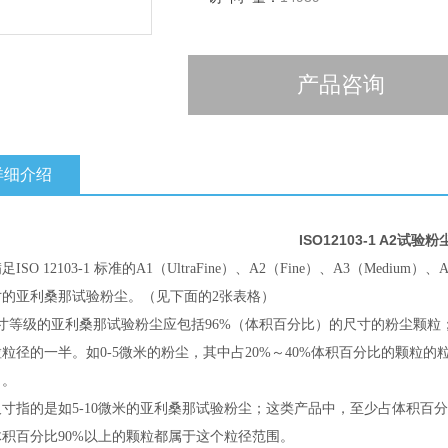
产品咨询
详细介绍
ISO12103-1 A2试验粉
ISO 12103-1 标准的A1（UltraFine）、A2（Fine）、A3（Med
寸的亚利桑那试验粉尘。（见下面的2张表格）
寸等级的亚利桑那试验粉尘应包括96%（体积百分比）的尺寸的粉尘颗粒；
粒径的一半。如0-5微米的粉尘，其中占20%～40%体积百分比的颗粒的
）。
寸指的是如5-10微米的亚利桑那试验粉尘；这类产品中，至少占体积百分
体积百分比90%以上的颗粒都属于这个粒径范围。