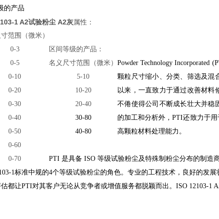
等级的产品
2103-1 A2试验粉尘 A2灰
属性：
尺寸范围（微米）
0-3
区间等级的产品：
0-5
名义尺寸范围（微米）
Powder Technology Inco
0-10
5-10
颗粒尺寸缩小、分类、筛选及混合
0-20
10-20
以来，一直致力于通过改善材料
0-30
20-40
不倦使得公司不断成长壮大并稳
0-40
30-80
的加工和分析外，PTI还致力于
0-50
40-80
高颗粒材料处理能力。
0-60
0-70
PTI 是具备 ISO 等级试验粉尘及特殊制粉尘分布的制
12103-1标准中规的4个等级试验粉尘的角色。专业的工程技术，良好的
估都让PTI对其客户无论从竞争者或增值服务都脱颖而出。
ISO 12103-1